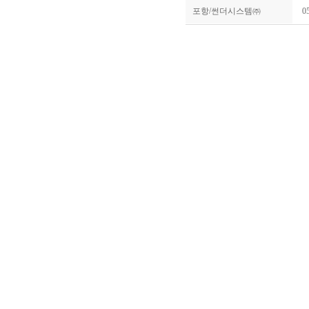
포항/썬더시스템㈜
0