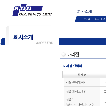
회사소개
인사말
회사개요
서울/㈜대일계기
0
서울/와이즈우진
0
서울/
0
㈜하나제어엔지니어링