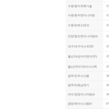
수원/동아계측기술
0
수원/동우엔지니어링
0
수원/씨에스테크
0
안양/동인엔지니어링㈜
0
대구/대구지사 KDD
0
울산/대성아이엔이(주)
0
울산/(주)디와이시스텍
0
광주/진우시스템
0
광주/㈜호남계기
0
여수/정엔지니어링㈜
0
광양/썬더시스템㈜
07