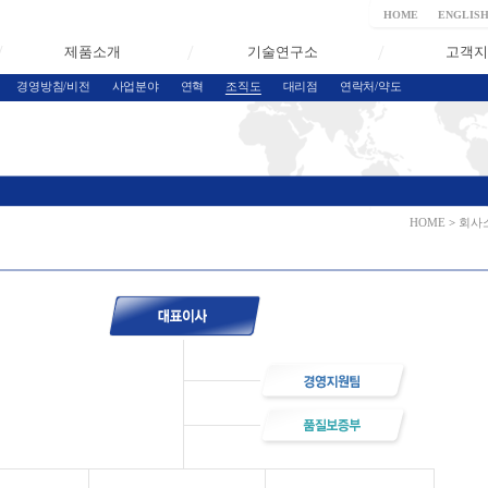
HOME
ENGLIS
제품소개
기술연구소
고객지
경영방침/비전
사업분야
연혁
조직도
대리점
연락처/약도
HOME
>
회사